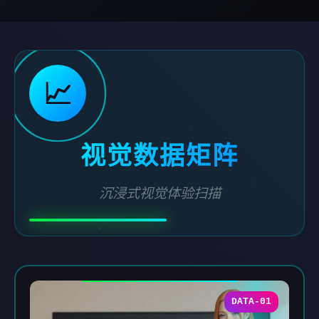
📈
视觉数据矩阵
沉浸式视觉体验扫描
DATA-01