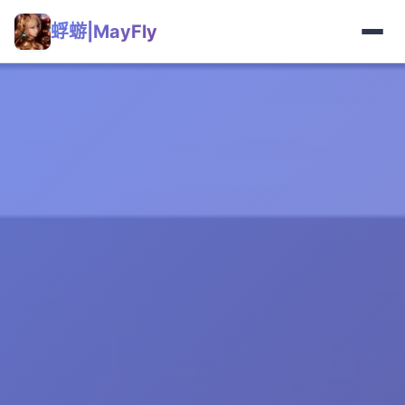
蜉蝣|MayFly