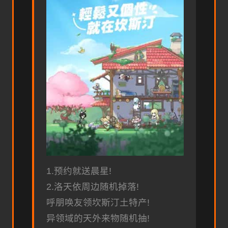
1.预约就送晨星!
2.洛天依周边随机掉落!
呼朋唤友领坎斯汀土特产!
异领域的天外来物随机抽!