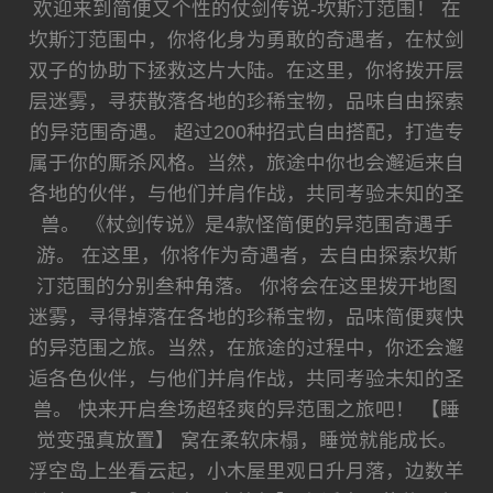
欢迎来到简便又个性的仗剑传说-坎斯汀范围！ 在
坎斯汀范围中，你将化身为勇敢的奇遇者，在杖剑
双子的协助下拯救这片大陆。在这里，你将拨开层
层迷雾，寻获散落各地的珍稀宝物，品味自由探索
的异范围奇遇。 超过200种招式自由搭配，打造专
属于你的厮杀风格。当然，旅途中你也会邂逅来自
各地的伙伴，与他们并肩作战，共同考验未知的圣
兽。 《杖剑传说》是4款怪简便的异范围奇遇手
游。 在这里，你将作为奇遇者，去自由探索坎斯
汀范围的分别叁种角落。 你将会在这里拨开地图
迷雾，寻得掉落在各地的珍稀宝物，品味简便爽快
的异范围之旅。当然，在旅途的过程中，你还会邂
逅各色伙伴，与他们并肩作战，共同考验未知的圣
兽。 快来开启叁场超轻爽的异范围之旅吧！ 【睡
觉变强真放置】 窝在柔软床榻，睡觉就能成长。
浮空岛上坐看云起，小木屋里观日升月落，边数羊