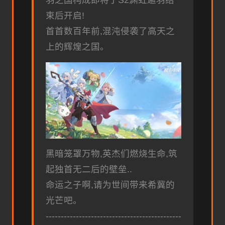
羽之国构成即将于S2渊虹邂羽结
束后开启!
首首数百年前,混沌侵袭了高天之
上的辉煌之国。
黑暗笼罩万物,英杰们燃烧生命,筑
起独首无二后的壁垒..
命运之子啊,请为世间带来希冀的
光芒吧。
---------------------------------------------