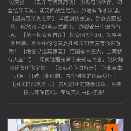
边变强。 【欢乐奇遇真简便】 邂逅奇遇伙伴，幻
兽结伴同游。谈笑间战胜强敌，旅途有你才诙谐。
【超爽厮杀真无羁】 掌握剑技魔法，肆意支配战
场。解放双手的自走式厮杀，炸裂输出引爆所有
场。 【范围探索真自由】 探索国度地图，领略各
地风貌。地图中的隐藏委托和未知宝藏等你来解
锁！ 【地图寻宝真惊喜】 范围有大量大，宝藏就
有大量个别！探索过程充满了未知与惊喜，随时随
地获取珍稀宝物！ 【随心转职真好玩】 职业自由
切换，打破职业限制，减个别你的练级负担！
【招式搭配真无限】 告别职业的刻板印象，百变
招式等你搭配。专属英雄由你打造！
1