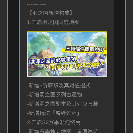
-----------
【羽之国新增构成】
1.开启羽之国国度地图
-新增5阶转职及其对应招式
-新增羽之国系列古遗物
-新增羽之国副本及其对应套装
-新增玩法「羁绊过程」
2.开启S3赛季混沌终焉
-新增赛季独立地图「星海巡游」