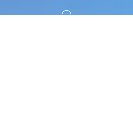
向下滚动
☎️ 详细介绍
甜心选择2（Honey Select 2）。专业的游戏平台，
为您提供优质的游戏体验。
游戏特色