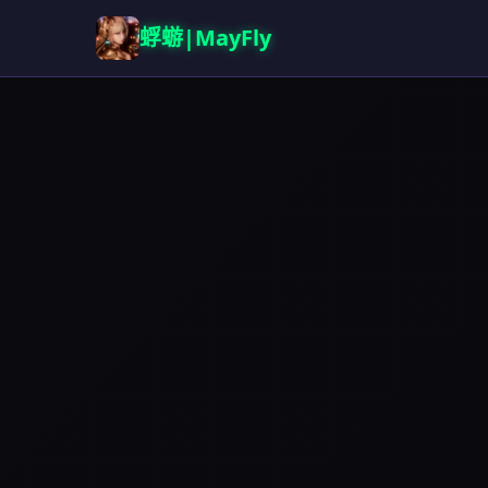
蜉蝣|MayFly