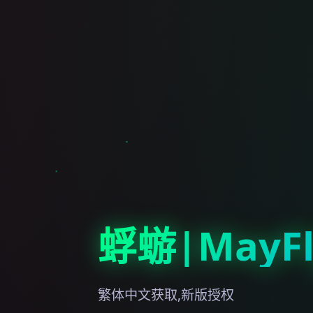
蜉蝣|MayFl
繁体中文获取,新版授权