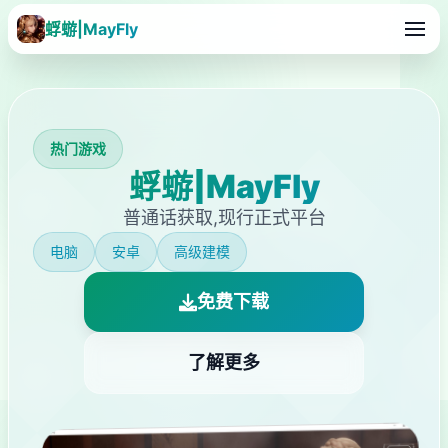
蜉蝣|MayFly
热门游戏
蜉蝣|MayFly
普通话获取,现行正式平台
电脑
安卓
高级建模
免费下载
了解更多