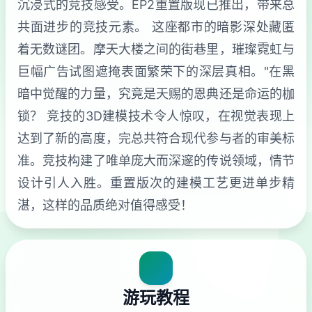
沉浸式的竞技感受。EP2重置版现已推出，带来总
共面进步的竞技元素。 这座都市的暗影深处藏匿
着无数谜团。摩天大楼之间的街巷里，璀璨霓虹与
巨幅广告试图遮掩表面繁荣下的深层真相。"在黑
暗中觉醒的力量，究竟是天赐的恩典还是命运的枷
锁？ 竞技的3D建模技术令人惊叹，在视觉表现上
达到了新的高度，完总共符合现代参与者的审美标
准。竞技构建了唯单庞大而深邃的传说领域，情节
设计引人入胜。重置版次的建模工艺更进单步精
湛，这样的品质绝对值得感受！
游玩教程