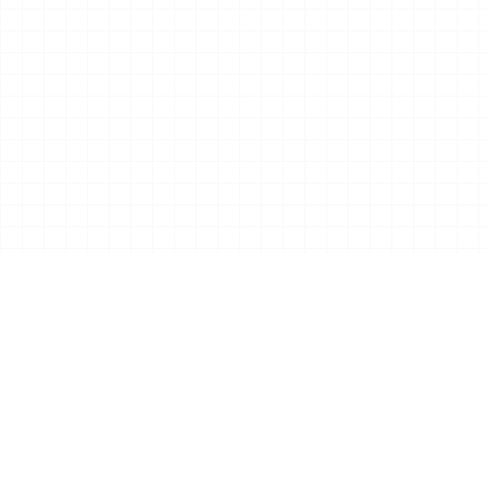
02
ABOUT THE GAME