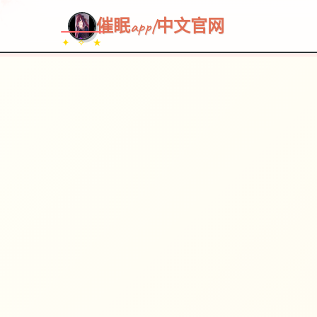
催眠app|中文官网
✦ ✧ ★