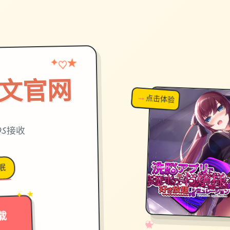
★
♡
✦
中文官网
→
↗
点击体验
超棒！
OS接收
眠
→
✦ ★
载
✧
♡
★
♥