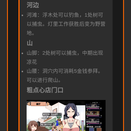
河边
河滩：浮木处可以钓鱼，1处树可
以捕虫。灯里工作获胜后变为野营
地。
山
山脚：2处树可以捕虫，中期出现
凉花
山腰：洞穴内可消耗5金钱参拜。
可以进行爬山。
粗点心店门口