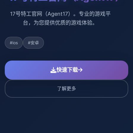
17号特工官网（Agent17）。专业的游戏平
台，为您提供优质的游戏体验。
#ios
#安卓
快速下载
了解更多