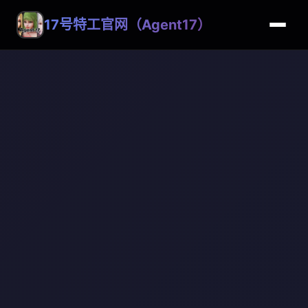
17号特工官网（Agent17）