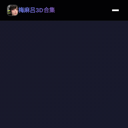
梅麻吕3D合集