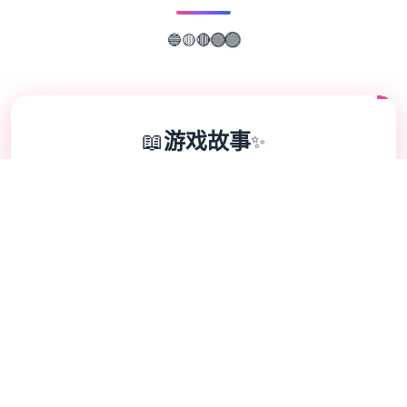
🔴
🟡
🟢
🔵
🟣
📖
游戏故事
✨
因为父母工作繁忙，所以只能暂住堂姐家的主
人公。在这里可以尝试各种诙谐的日常活动，
只要你撒撒娇，就可以享受大姐姐和阿姨合计
心合计意的关爱。 那么赶紧去度过那个难忘
的夏天吧~ 踏入充满回忆的乡间小屋，尝试这
款销量突破4万+的传奇SLG竞技。在炎热的
夏日里，与堂姐叁家度过独叁无二难忘的假期
时光，感受庭院式像素风格的精美画面、丰富