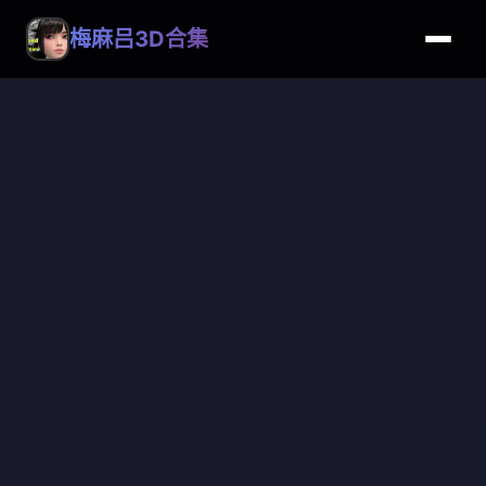
梅麻吕3D合集