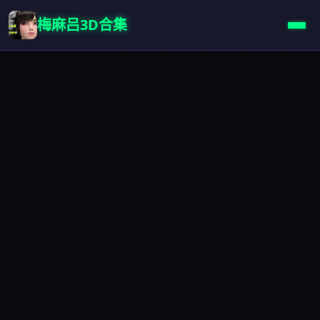
梅麻吕3D合集