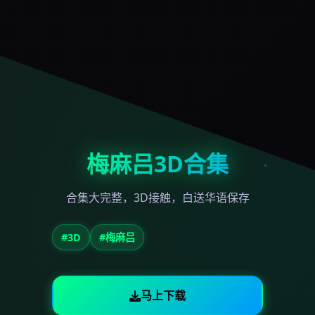
梅麻吕3D合集
合集大完整，3D接触，白送华语保存
#3D
#梅麻吕
马上下载