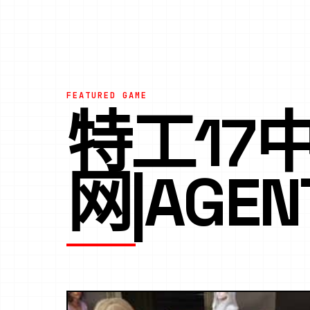
FEATURED GAME
特工17
网|AGEN