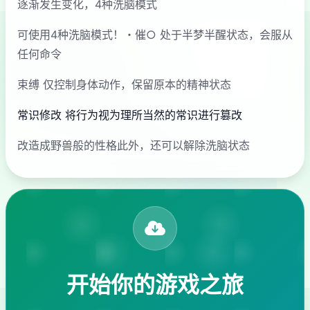
逐渐发生变化，4种洗脑模式
可使用4种洗脑模式！・催○ 处于半梦半醒状态，会服从
任何命令
束缚 仅控制身体动作，保留原本的精神状态
常识修改 将行为视为理所当然的常识进行篡改
改造成野兽般的性格此外，还可以解除洗脑状态
开始你的游戏之旅